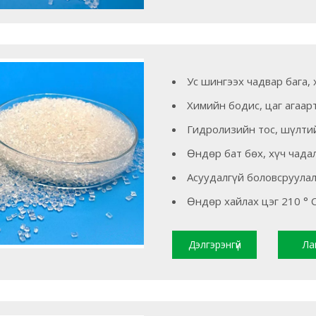
Ус шингээх чадвар бага,
Химийн бодис, цаг агаар
Гидролизийн тос, шүлтий
Өндөр бат бөх, хүч чада
Асуудалгүй боловсруула
Өндөр хайлах цэг 210 ° 
Дэлгэрэнгүй
Ла
уншина уу