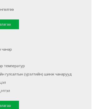
өнгөлгөө
влагаа
н чанар
өр температур
ийн гулсалтын (үрэлтийн) шинж чанарууд
цэл
цэтгэл
влагаа