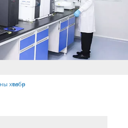
 хөтөлбөр