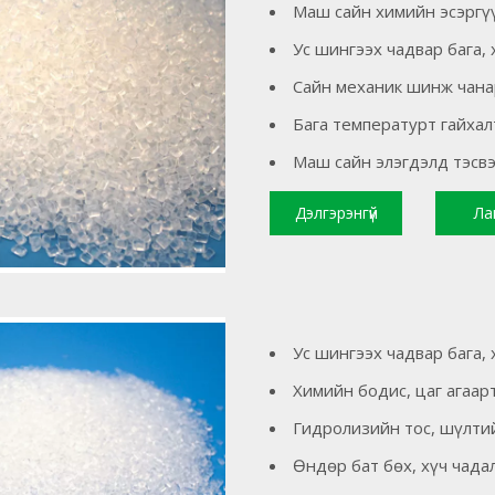
Маш сайн химийн эсэргү
Ус шингээх чадвар бага,
Сайн механик шинж чанар
Бага температурт гайхал
Маш сайн элэгдэлд тэсв
Дэлгэрэнгүй
Ла
уншина уу
Ус шингээх чадвар бага,
Химийн бодис, цаг агаар
Гидролизийн тос, шүлтий
Өндөр бат бөх, хүч чада