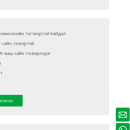
 хэмжээсийн тогтвортой байдал
т сайн тэсвэртэй
г маш сайн тэсвэрлэдэг
л
лт
C
влагаа