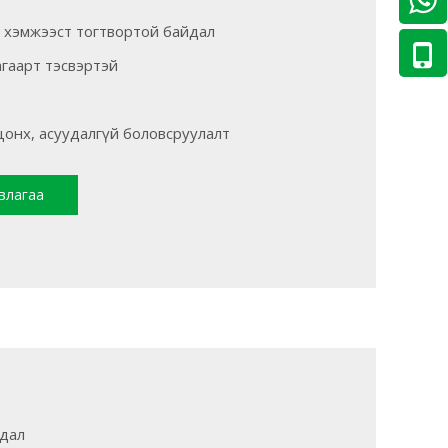
, хэмжээст тогтвортой байдал
агаарт тэсвэртэй
онх, асуудалгүй боловсруулалт
влагаа
йдал