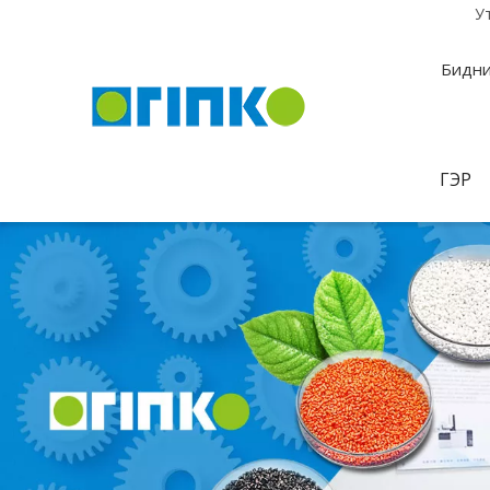
У
Бидни
ГЭР