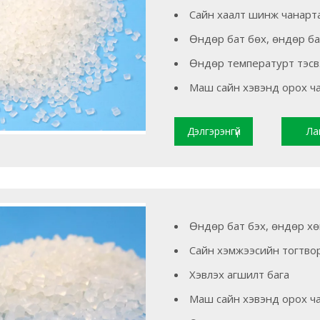
Сайн хаалт шинж чанарт
Өндөр бат бөх, өндөр ба
Өндөр температурт тэсв
Маш сайн хэвэнд орох ч
Дэлгэрэнгүй
Ла
уншина уу
Өндөр бат бэх, өндөр х
Сайн хэмжээсийн тогтво
Хэвлэх агшилт бага
Маш сайн хэвэнд орох ч