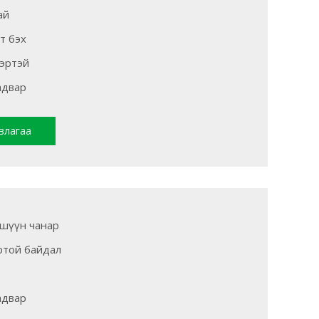
ай
т бэх
эртэй
адвар
влагаа
өшүүн чанар
ртой байдал
адвар