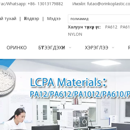
тас/Whatsapp:
+86- 13013179882
Имэйл:
futao@orinkoplastic.c
й тухай
|
Үйлдвэр
|
Мэдээ
Халуун түлхүүр үгс:
PA612
PA61
NYLON
ОРИНКО
БҮТЭЭГДЭХҮҮН
ХЭРЭГЛЭЭ