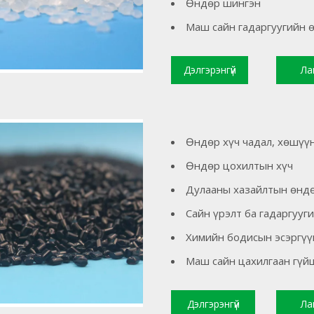
Өндөр шингэн
Маш сайн гадаргуугийн 
Дэлгэрэнгүй
Ла
уншина уу
Өндөр хүч чадал, хөшүү
Өндөр цохилтын хүч
Дулааны хазайлтын өнд
Сайн үрэлт ба гадаргууг
Химийн бодисын эсэргүү
Маш сайн цахилгаан гүй
Дэлгэрэнгүй
Ла