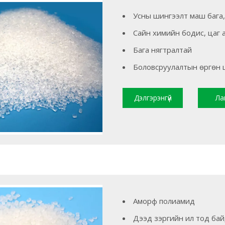
Усны шингээлт маш бага
Сайн химийн бодис, цаг 
Бага нягтралтай
Боловсруулалтын өргөн ц
Дэлгэрэнгүй
Ла
уншина уу
Аморф полиамид
Дээд зэргийн ил тод ба