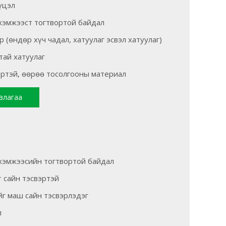
үцэл
 хэмжээст тогтвортой байдал
 (өндөр хүч чадал, хатуулаг эсвэл хатуулаг)
тай хатуулаг
эртэй, өөрөө тосолгооны материал
влагаа
 хэмжээсийн тогтвортой байдал
т сайн тэсвэртэй
г маш сайн тэсвэрлэдэг
л