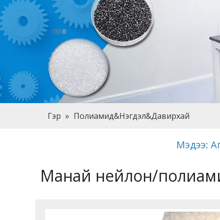
Гэр
»
Полиамид&Нэгдэл&Давирхай
Мэдээ: А
Манай нейлон/полиами