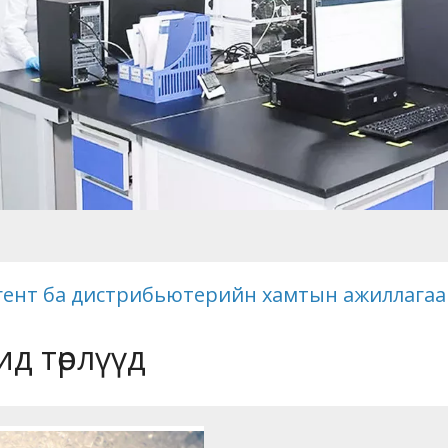
гент ба дистрибьютерийн хамтын ажиллагааны
д төрлүүд