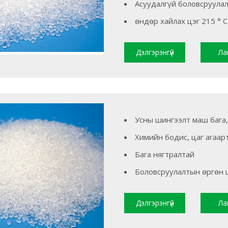
Асуудалгүй боловсруула
өндөр хайлах цэг 215 ° C
Дэлгэрэнгүй
Ла
уншина уу
Усны шингээлт маш бага
Химийн бодис, цаг агаар
Бага нягтралтай
Боловсруулалтын өргөн ц
Дэлгэрэнгүй
Ла
уншина уу