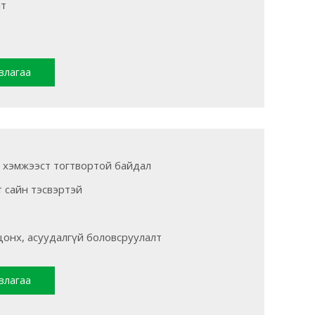
лт
влагаа
, хэмжээст тогтвортой байдал
т сайн тэсвэртэй
онх, асуудалгүй боловсруулалт
влагаа