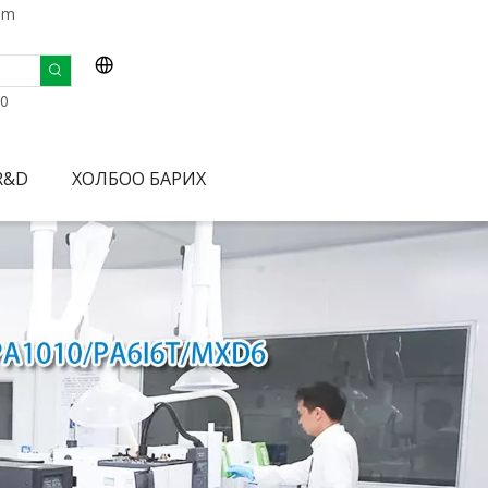
om
0
R&D
ХОЛБОО БАРИХ