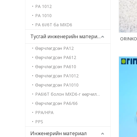
PA 1012
PA 1010
PA 6I/6T ба MXD6
Тусгай инженерийн материал
ORINKO 
Өөрчлөгдсөн PA12
Өөрчлөгдсөн PA612
Өөрчлөгдсөн PA610
Өөрчлөгдсөн PA1012
Өөрчлөгдсөн PA1010
PA6I6T болон MXD6-г өөрчилсөн
Өөрчлөгдсөн PA6/66
PPA/HPA
PPS
Инженерийн материал