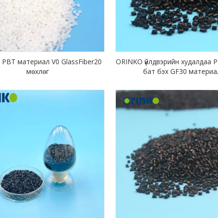
PBT материал V0 GlassFiber20
ORINKO үйлдвэрийн худалдаа 
мөхлөг
бат бэх GF30 материа