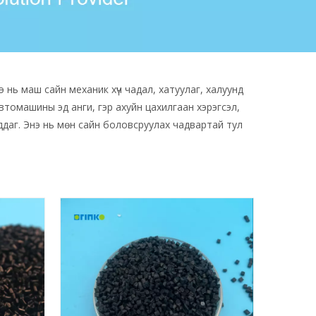
нь маш сайн механик хүч чадал, хатуулаг, халуунд
автомашины эд анги, гэр ахуйн цахилгаан хэрэгсэл,
ддаг. Энэ нь мөн сайн боловсруулах чадвартай тул