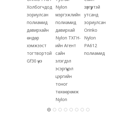
түүхий эд
Холбогчдод
Nylon
зүлгүүртэй
бага
зориулсан
мэргэжлийн
утсанд
зуурамтгай
полиамид
полиамид
зориулсан
чанар
давирхайн
давирхай
Orinko
өндөр
Nylon ТХГН-
Nylon
хэмжээст
ийн Агент
PA612
тогтвортой
сайн
полиамид
Gf30 үнэ
элэгдэл
эсэргүүцэл
цэргийн
тоног
төхөөрөмж
Nylon