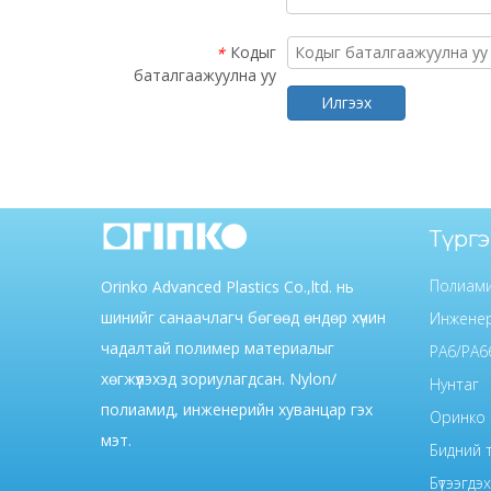
Кодыг
*
баталгаажуулна уу
Илгээх
Түрг
Полиам
Orinko Advanced Plastics Co.,ltd. нь
шинийг санаачлагч бөгөөд өндөр хүчин
Инженер
чадалтай полимер материалыг
PA6/PA6
хөгжүүлэхэд зориулагдсан. Nylon/
Нунтаг
полиамид, инженерийн хуванцар гэх
Оринко
мэт.
Бидний 
Бүтээгдэхү