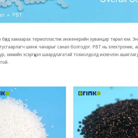
ал
»
PBT
бүлд хамаарах термопластик инженерийн хуванцар төрөл юм. Энэ 
аан тусгаарлагч шинж чанарыг санал болгодог. PBT нь электроник, 
ур, химийн эсэргүүцэл шаардлагатай тохиолдолд ихэвчлэн ашиглаг
той.