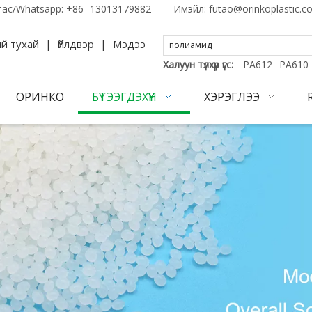
тас/Whatsapp:
+86- 13013179882
Имэйл:
futao@orinkoplastic.c
й тухай
|
Үйлдвэр
|
Мэдээ
Халуун түлхүүр үгс:
PA612
PA610
ОРИНКО
БҮТЭЭГДЭХҮҮН
ХЭРЭГЛЭЭ