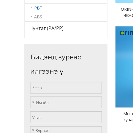
PBT
ORINK
инже
ABS
Нунтаг (PA/PP)
Бидэнд зурвас
илгээнэ үү
Мото
хува