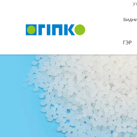
У
Бидни
ГЭР