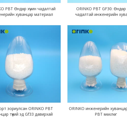
O PBT Өндөр хүчин чадалтай
ORINKO PBT GF30: Өндөр 
нерийн хуванцар материал
чадалтай инженерийн хув
рт зориулсан ORINKO PBT
ORINKO инженерийн хуванцар т
нцар түүхий эд Gf33 давирхай
PBT мөхлөг