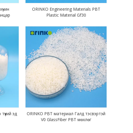
хүчин
ORINKO Engineering Materials PBT
анцар
Plastic Material Gf30
үүхий эд
ORINKO PBT материал Галд тэсвэртэй
V0 GlassFiber PBT мөхлөг