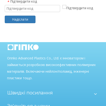
Підтвердити код
*
Надіслати
Orinko Advanced Plastics Co., Ltd. є інноватором і
займається розробкою високоефективних полімерних
матеріалів. Включаючи нейлон/поліамід, інженерні
пластики тощо.
Швидкі посилання
Зв'яжіться з нами