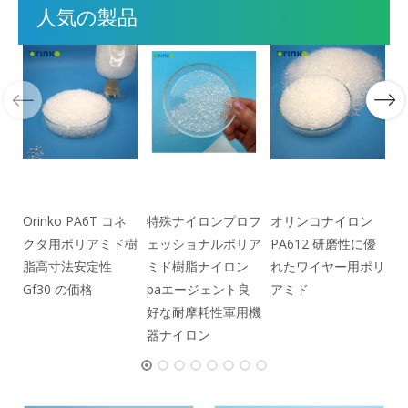
人気の製品
P
ナ
ッ
Orinko PA6T コネ
特殊ナイロンプロフ
オリンコナイロン
クタ用ポリアミド樹
ェッショナルポリア
PA612 研磨性に優
脂高寸法安定性
ミド樹脂ナイロン
れたワイヤー用ポリ
Gf30 の価格
paエージェント良
アミド
好な耐摩耗性軍用機
器ナイロン