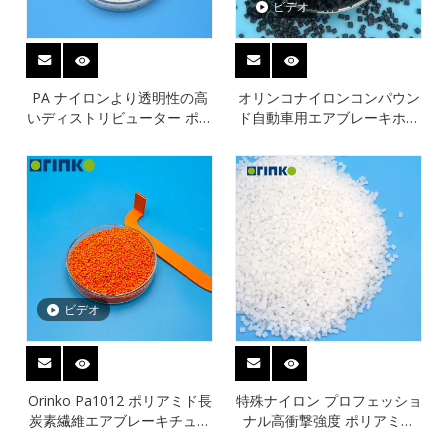
ビデオ
PA ナイロンより透明性の高
オリンコナイロンコンパウン
いディストリビューター ポリ
ド自動車用エアブレーキホー
アミド 1012
ス用高性能
ビデオ
Orinko Pa1012 ポリアミド長
特殊ナイロン プロフェッショ
炭素繊維エアブレーキチュー
ナル高衝撃強度 ポリアミド
ブ用の優れた電気特性
10/12