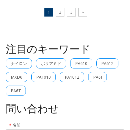
1
2
3
»
注目のキーワード
ナイロン
ポリアミド
PA610
PA612
MXD6
PA1010
PA1012
PA6I
PA6T
問い合わせ
名前
*