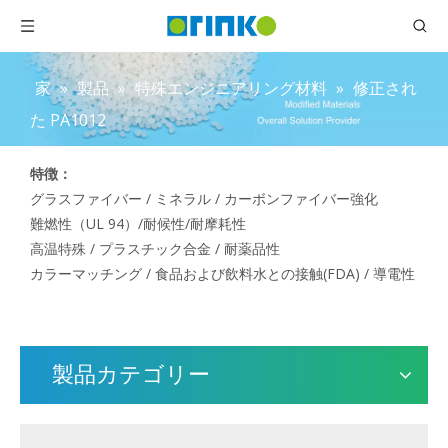
家
»
製品
»
特殊エンジニアリング材料
»
修正され
た PA1012
特徴：
グラスファイバー / ミネラル / カーボンファイバー強化
難燃性（UL 94）/耐候性/耐摩耗性
高温特殊 / プラスチック合金 / 耐薬品性
カラーマッチング / 食品および飲料水との接触(FDA) / 導電性
製品カテゴリー