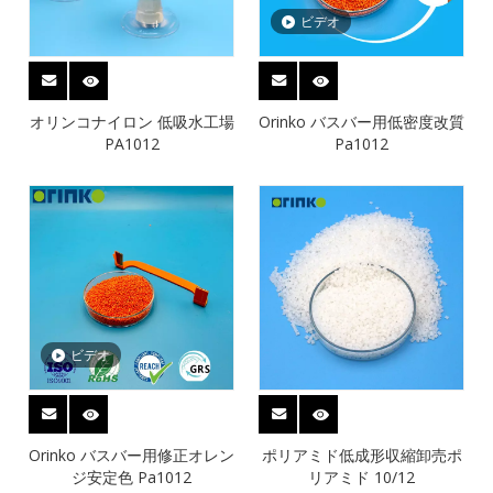
ビデオ
オリンコナイロン 低吸水工場
Orinko バスバー用低密度改質
PA1012
Pa1012
ビデオ
Orinko バスバー用修正オレン
ポリアミド低成形収縮卸売ポ
ジ安定色 Pa1012
リアミド 10/12