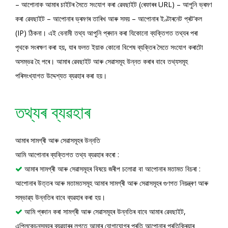
– আপোনাক আমাৰ চাইটৰ সৈতে সংযোগ কৰা ৱেবছাইট (ৰেফাৰৰ URL) – আপুনি ভ্ৰমণ
কৰা ৱেবছাইট – আপোনাৰ ভ্ৰমণৰ তাৰিখ আৰু সময় – আপোনাৰ ইণ্টাৰনেট প্ৰট’কল
(IP) ঠিকনা। এই বেনামী তথ্য আপুনি প্ৰদান কৰা যিকোনো ব্যক্তিগত তথ্যৰ পৰা
পৃথকে সংৰক্ষণ কৰা হয়, যাৰ ফলত ইয়াক কোনো বিশেষ ব্যক্তিৰ সৈতে সংযোগ কৰাটো
অসম্ভৱ হৈ পৰে। আমাৰ ৱেবছাইট আৰু সেৱাসমূহ উন্নত কৰাৰ বাবে তথ্যসমূহ
পৰিসংখ্যাগত উদ্দেশ্যত ব্যৱহাৰ কৰা হয়।
তথ্যৰ ব্যৱহাৰ
আমাৰ সামগ্ৰী আৰু সেৱাসমূহৰ উন্নতি
আমি আপোনাৰ ব্যক্তিগত তথ্য ব্যৱহাৰ কৰো :
আমাৰ সামগ্ৰী আৰু সেৱাসমূহৰ বিষয়ে জৰীপ চলোৱা বা আপোনাৰ মতামত বিচৰা :

আপোনাৰ উত্তৰ আৰু মতামতসমূহ আমাৰ সামগ্ৰী আৰু সেৱাসমূহৰ গুণগত নিয়ন্ত্ৰণ আৰু
সম্ভাৱ্য উন্নতিৰ বাবে ব্যৱহাৰ কৰা হয়।
আমি প্ৰদান কৰা সামগ্ৰী আৰু সেৱাসমূহৰ উন্নতিৰ বাবে আমাৰ ৱেবছাইট,

এপ্লিকেচনসমূহৰ ব্যৱহাৰৰ লগতে আমাৰ যোগাযোগৰ প্ৰতি আপোনাৰ প্ৰতিক্ৰিয়াৰ