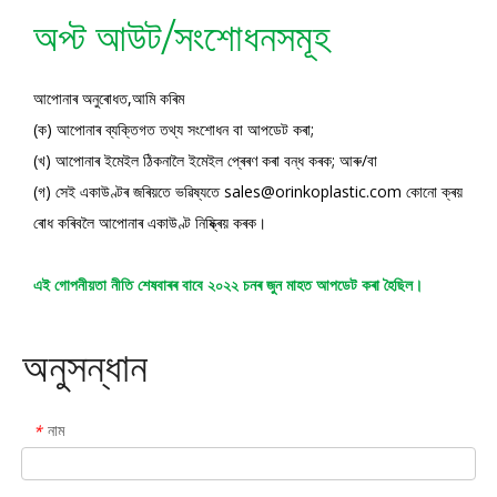
অপ্ট আউট/সংশোধনসমূহ
আপোনাৰ অনুৰোধত,আমি কৰিম
(ক) আপোনাৰ ব্যক্তিগত তথ্য সংশোধন বা আপডেট কৰা;
(খ) আপোনাৰ ইমেইল ঠিকনালৈ ইমেইল প্ৰেৰণ কৰা বন্ধ কৰক; আৰু/বা
(গ) সেই একাউণ্টৰ জৰিয়তে ভৱিষ্যতে sales@orinkoplastic.com কোনো ক্ৰয়
ৰোধ কৰিবলৈ আপোনাৰ একাউণ্ট নিষ্ক্ৰিয় কৰক।
এই গোপনীয়তা নীতি শেষবাৰৰ বাবে ২০২২ চনৰ জুন মাহত আপডেট কৰা হৈছিল।
অনুসন্ধান
নাম
*