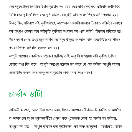
সেৱাসমূহৰ উন্নতিৰ বাবে ইয়াৰ ব্যৱহাৰ কৰা হয়। বেছিভাগ ক্ষেত্ৰতে এইবোৰ তথাকথিত
'অধিবেশন কুকীজ' যিবোৰ আপুনি আমাৰ ৱেবছাইট এৰি যোৱাৰ পিছত মচি পেলোৱা হয়।
কিন্তু কিছু পৰিমাণে এই কুকীজসমূহে আপোনাক স্বয়ংক্ৰিয়ভাৱে চিনাক্ত কৰিবলৈ ব্যৱহাৰ
কৰা তথ্যও প্ৰেৰণ কৰে৷ স্বীকৃতি কুকীজত সংৰক্ষণ কৰা এটা আইপি ঠিকনাৰ জৰিয়তে হয়।
ইয়াৰ দ্বাৰা পোৱা তথ্যসমূহ আমাৰ সেৱাসমূহ উন্নত কৰিবলৈ আৰু ৱেবছাইটত আপোনাৰ
প্ৰৱেশ ক্ষিপ্ৰ কৰিবলৈ ব্যৱহাৰ কৰা হয়।
আপুনি আপোনাৰ ব্ৰাউজাৰ চফ্টৱেৰৰ ছেটিংছ সেই অনুসৰি সামঞ্জস্য কৰি কুকীজ ইনষ্টল
হোৱাত বাধা দিব পাৰে। আপুনি অৱশ্যে সচেতন হ’ব লাগে যে এনে কৰিলে আপুনি আমাৰ
ৱেবছাইটৰ সকলো কাম সম্পূৰ্ণৰূপে ব্যৱহাৰ কৰিব নোৱাৰিবও পাৰে।
চাৰ্ভাৰ ডাটা
কাৰিকৰী কাৰণত, তলত দিয়া ধৰণৰ তথ্য, যিবোৰ আপোনাৰ ইণ্টাৰনেট ব্ৰাউজাৰে আমালৈ
বা আমাৰ ৱেব স্থান প্ৰদানকাৰীলৈ প্ৰেৰণ কৰে (তেনেকৈ কোৱা হয় চাৰ্ভাৰ লগ ফাইল),
সংগ্ৰহ কৰা হয়: – আপুনি ব্যৱহাৰ কৰা ব্ৰাউজাৰৰ ধৰণ আৰু সংস্কৰণ – অপাৰেটিং চিষ্টেম