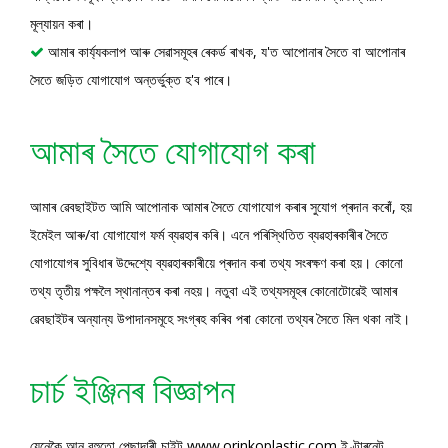
মূল্যায়ন কৰা।
আমাৰ কাৰ্য্যকলাপ আৰু সেৱাসমূহৰ ৰেকৰ্ড ৰাখক, য'ত আপোনাৰ সৈতে বা আপোনাৰ

সৈতে জড়িত যোগাযোগ অন্তৰ্ভুক্ত হ'ব পাৰে।
আমাৰ সৈতে যোগাযোগ কৰা
আমাৰ ৱেবছাইটত আমি আপোনাক আমাৰ সৈতে যোগাযোগ কৰাৰ সুযোগ প্ৰদান কৰোঁ, হয়
ইমেইল আৰু/বা যোগাযোগ ফৰ্ম ব্যৱহাৰ কৰি। এনে পৰিস্থিতিত ব্যৱহাৰকাৰীৰ সৈতে
যোগাযোগৰ সুবিধাৰ উদ্দেশ্যে ব্যৱহাৰকাৰীয়ে প্ৰদান কৰা তথ্য সংৰক্ষণ কৰা হয়। কোনো
তথ্য তৃতীয় পক্ষলৈ স্থানান্তৰ কৰা নহয়। নতুবা এই তথ্যসমূহৰ কোনোটোৱেই আমাৰ
ৱেবছাইটৰ অন্যান্য উপাদানসমূহে সংগ্ৰহ কৰিব পৰা কোনো তথ্যৰ সৈতে মিল থকা নাই।
চাৰ্চ ইঞ্জিনৰ বিজ্ঞাপন
যেনেকৈ আন বহুতো পেছাদাৰী চাইট www.orinkoplastic.com ইণ্টাৰনেট