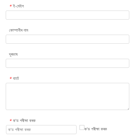
ই-মেইল
*
কোম্পানীৰ নাম
দূৰভাষ
বাৰ্তা
*
ক'ড পৰীক্ষা কৰক
*