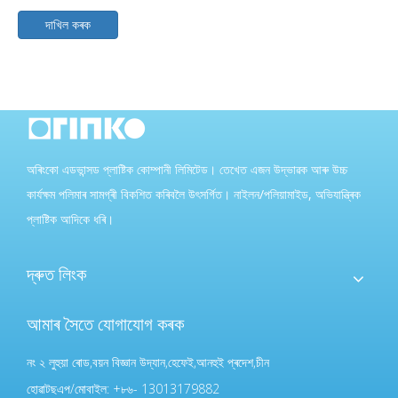
দাখিল কৰক
অৰিংকো এডভান্সড প্লাষ্টিক কোম্পানী লিমিটেড। তেখেত এজন উদ্ভাৱক আৰু উচ্চ
কাৰ্যক্ষম পলিমাৰ সামগ্ৰী বিকশিত কৰিবলৈ উৎসৰ্গিত। নাইলন/পলিয়ামাইড, অভিযান্ত্ৰিক
প্লাষ্টিক আদিকে ধৰি।
দ্ৰুত লিংক
আমাৰ সৈতে যোগাযোগ কৰক
নং ২ লুহুয়া ৰোড,বয়ন বিজ্ঞান উদ্যান,হেফেই,আনহুই প্ৰদেশ,চীন
হোৱাটছএপ/মোবাইল: +৮৬- 13013179882