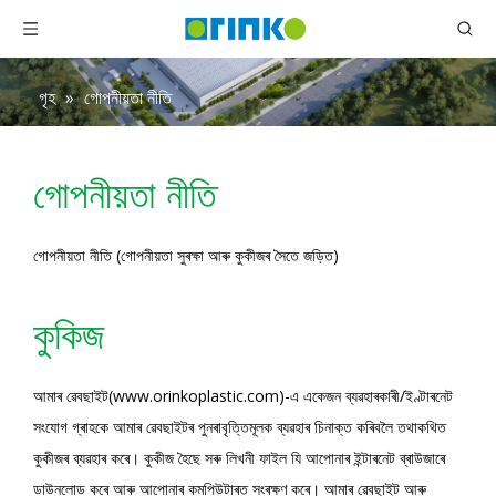
গৃহ
»
গোপনীয়তা নীতি
গোপনীয়তা নীতি
গোপনীয়তা নীতি (গোপনীয়তা সুৰক্ষা আৰু কুকীজৰ সৈতে জড়িত)
কুকিজ
আমাৰ ৱেবছাইট(www.orinkoplastic.com)-এ একেজন ব্যৱহাৰকাৰী/ইণ্টাৰনেট
সংযোগ গ্ৰাহকে আমাৰ ৱেবছাইটৰ পুনৰাবৃত্তিমূলক ব্যৱহাৰ চিনাক্ত কৰিবলৈ তথাকথিত
কুকীজৰ ব্যৱহাৰ কৰে। কুকীজ হৈছে সৰু লিখনী ফাইল যি আপোনাৰ ইন্টাৰনেট ব্ৰাউজাৰে
ডাউনলোড কৰে আৰু আপোনাৰ কমপিউটাৰত সংৰক্ষণ কৰে। আমাৰ ৱেবছাইট আৰু