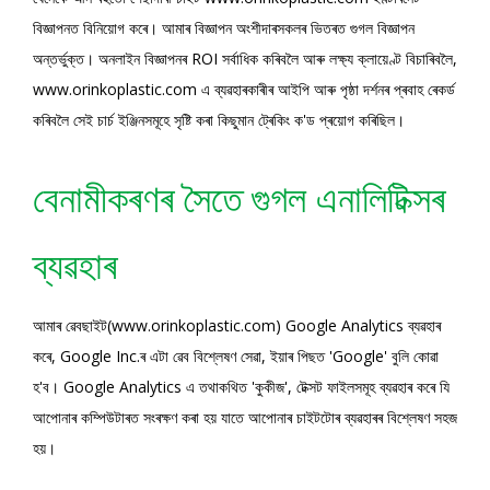
বিজ্ঞাপনত বিনিয়োগ কৰে। আমাৰ বিজ্ঞাপন অংশীদাৰসকলৰ ভিতৰত গুগল বিজ্ঞাপন
অন্তৰ্ভুক্ত। অনলাইন বিজ্ঞাপনৰ ROI সৰ্বাধিক কৰিবলৈ আৰু লক্ষ্য ক্লায়েণ্ট বিচাৰিবলৈ,
www.orinkoplastic.com এ ব্যৱহাৰকাৰীৰ আইপি আৰু পৃষ্ঠা দৰ্শনৰ প্ৰবাহ ৰেকৰ্ড
কৰিবলৈ সেই চাৰ্চ ইঞ্জিনসমূহে সৃষ্টি কৰা কিছুমান ট্ৰেকিং ক'ড প্ৰয়োগ কৰিছিল।
বেনামীকৰণৰ সৈতে গুগল এনালিটিক্সৰ
ব্যৱহাৰ
আমাৰ ৱেবছাইট(www.orinkoplastic.com) Google Analytics ব্যৱহাৰ
কৰে, Google Inc.ৰ এটা ৱেব বিশ্লেষণ সেৱা, ইয়াৰ পিছত 'Google' বুলি কোৱা
হ'ব। Google Analytics এ তথাকথিত 'কুকীজ', টেক্সট ফাইলসমূহ ব্যৱহাৰ কৰে যি
আপোনাৰ কম্পিউটাৰত সংৰক্ষণ কৰা হয় যাতে আপোনাৰ চাইটটোৰ ব্যৱহাৰৰ বিশ্লেষণ সহজ
হয়।