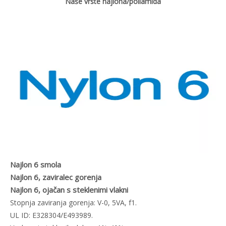
Naše vrste najlona/poliamida
Najlon 6 smola
Najlon 6, zaviralec gorenja
Najlon 6, ojačan s steklenimi vlakni
Stopnja zaviranja gorenja: V-0, 5VA, f1.
UL ID: E328304/E493989.