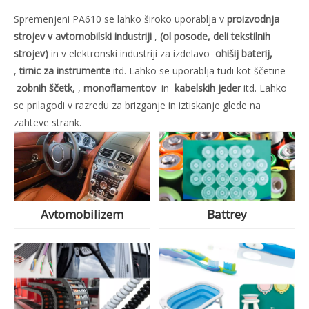
Spremenjeni PA610 se lahko široko uporablja v
proizvodnja
strojev v avtomobilski industriji
,
(ol posode, deli tekstilnih
strojev)
in v elektronski industriji za izdelavo
ohišij baterij,
,
tirnic za instrumente
itd. Lahko se uporablja tudi kot ščetine
zobnih ščetk,
,
monoflamentov
in
kabelskih jeder
itd. Lahko
se prilagodi v razredu za brizganje in iztiskanje glede na
zahteve strank.
Avtomobilizem
Battrey