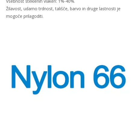
Vsebnost steklenih vlaken: 1%-40%.
Žilavost, udarno trdnost, tališče, barvo in druge lastnosti je
mogoče prilagoditi.