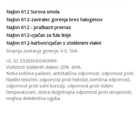
Najlon 612 Surova smola
Najlon 612-zaviralec gorenja brez halogenov
Najlon 612 - praškasti premaz
Najlon 612-ojačan za fule linije
Najlon 612-karbon/ojačan s steklenimi vlakni
Stopnja zaviranja gorenja: V-0, 5VA.
UL ID: E328304/E493989.
Vsebnost steklenih vlaken: 20% -60%.
Nizka količina padavin, antistatična odpornost, odpornost proti
hladilni tekočini, odpornost proti hidrolizi, kemična odpornost,
odpornost proti solni koroziji, odpornost proti nizkim
temperaturam, dobra dolgotrajna odpornost proti utrujenosti,
majhna dielektrična izguba.