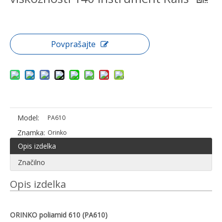
Povprašajte
Model:
PA610
Znamka:
Orinko
Opis izdelka
Značilno
Opis izdelka
ORINKO poliamid 610 (PA610)