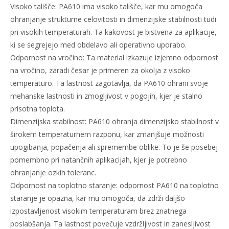
Visoko tališče: PA610 ima visoko tališče, kar mu omogoča
ohranjanje strukturne celovitosti in dimenzijske stabilnosti tudi
pri visokih temperaturah. Ta kakovost je bistvena za aplikacije,
ki se segrejejo med obdelavo ali operativno uporabo.
Odpornost na vročino: Ta material izkazuje izjemno odpornost
na vročino, zaradi česar je primeren za okolja z visoko
temperaturo. Ta lastnost zagotavlja, da PA610 ohrani svoje
mehanske lastnosti in zmogljivost v pogojih, kjer je stalno
prisotna toplota.
Dimenzijska stabilnost: PA610 ohranja dimenzijsko stabilnost v
širokem temperaturnem razponu, kar zmanjšuje možnosti
upogibanja, popačenja ali spremembe oblike. To je še posebej
pomembno pri natančnih aplikacijah, kjer je potrebno
ohranjanje ozkih toleranc.
Odpornost na toplotno staranje: odpornost PA610 na toplotno
staranje je opazna, kar mu omogoča, da zdrži daljšo
izpostavljenost visokim temperaturam brez znatnega
poslabšanja. Ta lastnost povečuje vzdržljivost in zanesljivost