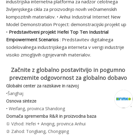
industrijska internetna platforma za nadzor celotnega
življenjskega cikla za proizvodnjo novih večnamenskih
kompozitnih materialov. • Anhui Industrial Internet New
Model Demonstration Project: demonstracijski projekt up
•
Predstavitveni projekt Hefei Top Ten Industrial
Empowerment Scenarios
: Predstavitev digitalnega
sodelovalnega industrijskega interneta v verigi industrije
visoko zmogljivih ognjevarnih materialov.
Začnite z globalno postavitvijo in pogumno
prevzemite odgovornost za globalno dobavo
Globalni center za raziskave in razvoj
•Šanghaj
Osnova sinteze
• Weifang, provinca Shandong
Domača sprememba R&R in proizvodna baza
① Vzhod: Hefei + Anqing, provinca Anhui
② Zahod: Tongliang, Chongqing