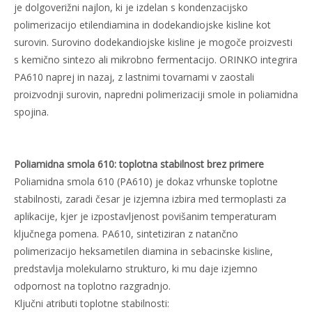
je dolgoverižni najlon, ki je izdelan s kondenzacijsko
polimerizacijo etilendiamina in dodekandiojske kisline kot
surovin. Surovino dodekandiojske kisline je mogoče proizvesti
s kemično sintezo ali mikrobno fermentacijo. ORINKO integrira
PA610 naprej in nazaj, z lastnimi tovarnami v zaostali
proizvodnji surovin, napredni polimerizaciji smole in
poliamidna
spojina
.
Poliamidna smola 610: toplotna stabilnost brez primere
Poliamidna smola 610 (PA610) je dokaz vrhunske toplotne
stabilnosti, zaradi česar je izjemna izbira med termoplasti za
aplikacije, kjer je izpostavljenost povišanim temperaturam
ključnega pomena. PA610, sintetiziran z natančno
polimerizacijo heksametilen diamina in sebacinske kisline,
predstavlja molekularno strukturo, ki mu daje izjemno
odpornost na toplotno razgradnjo.
Ključni atributi toplotne stabilnosti: