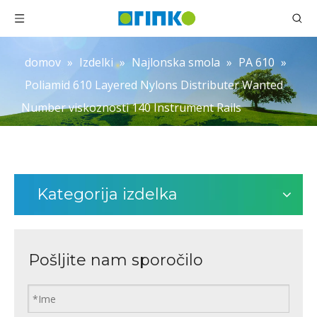
domov
»
Izdelki
»
Najlonska smola
»
PA 610
»
Poliamid 610 Layered Nylons Distributer Wanted
Number viskoznosti 140 Instrument Rails
Kategorija izdelka
Pošljite nam sporočilo