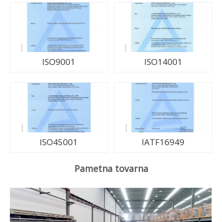
ISO9001
ISO14001
ISO45001
IATF16949
Pametna tovarna