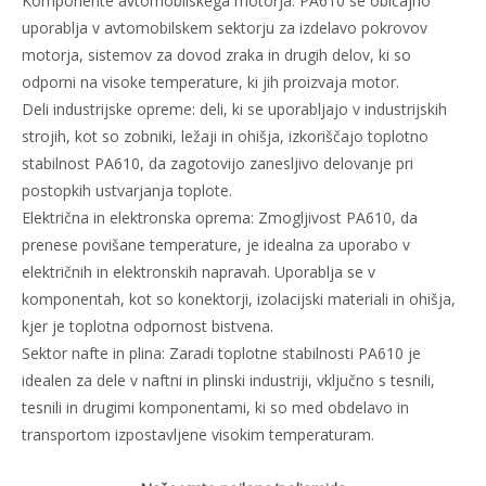
Komponente avtomobilskega motorja: PA610 se običajno
uporablja v avtomobilskem sektorju za izdelavo pokrovov
motorja, sistemov za dovod zraka in drugih delov, ki so
odporni na visoke temperature, ki jih proizvaja motor.
Deli industrijske opreme: deli, ki se uporabljajo v industrijskih
strojih, kot so zobniki, ležaji in ohišja, izkoriščajo toplotno
stabilnost PA610, da zagotovijo zanesljivo delovanje pri
postopkih ustvarjanja toplote.
Električna in elektronska oprema: Zmogljivost PA610, da
prenese povišane temperature, je idealna za uporabo v
električnih in elektronskih napravah. Uporablja se v
komponentah, kot so konektorji, izolacijski materiali in ohišja,
kjer je toplotna odpornost bistvena.
Sektor nafte in plina: Zaradi toplotne stabilnosti PA610 je
idealen za dele v naftni in plinski industriji, vključno s tesnili,
tesnili in drugimi komponentami, ki so med obdelavo in
transportom izpostavljene visokim temperaturam.