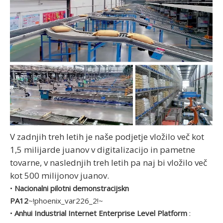
V zadnjih treh letih je naše podjetje vložilo več kot
1,5 milijarde juanov v digitalizacijo in pametne
tovarne, v naslednjih treh letih pa naj bi vložilo več
kot 500 milijonov juanov.
•
Nacionalni pilotni demonstracijskn
PA12
~!phoenix_var226_2!~
•
Anhui Industrial Internet Enterprise Level Platform
: