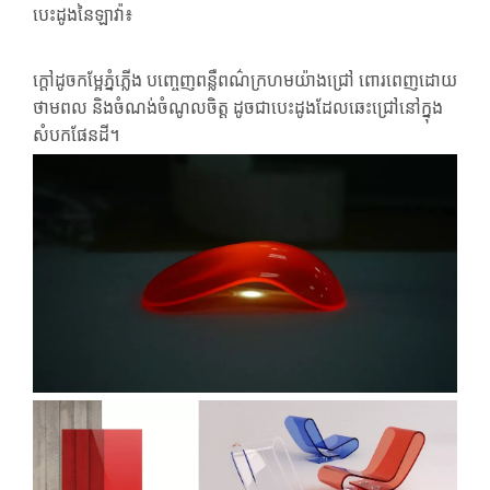
បេះដូងនៃឡាវ៉ា៖
ក្តៅដូចកម្អែភ្នំភ្លើង បញ្ចេញពន្លឺពណ៌ក្រហមយ៉ាងជ្រៅ ពោរពេញដោយ
ថាមពល និងចំណង់ចំណូលចិត្ត ដូចជាបេះដូងដែលឆេះជ្រៅនៅក្នុង
សំបកផែនដី។