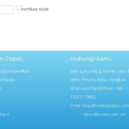
n Cepat
Hubungi kami
da&Senyawaℜsin
Jalan Luhua No.2, Taman Sains 
-Plastik
Hefei, Provinsi Anhui, Tiongkok
6
Whatsapp/Handphone: +86-
13013179882
Email:
futao@orinkoplastic.com
 Kami
futao@orinko.com .cn