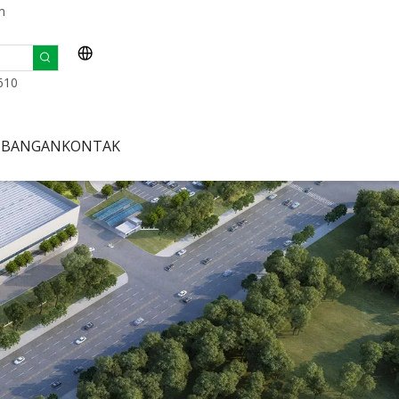
m
610
MBANGAN
KONTAK