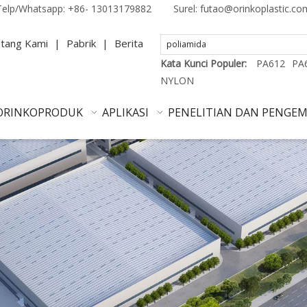
Telp/Whatsapp:
+86- 13013179882
Surel:
futao@orinkoplastic.co
tang Kami
|
Pabrik
|
Berita
Kata Kunci Populer:
PA612
PA
NYLON
ORINKO
PRODUK
APLIKASI
PENELITIAN DAN PENGE